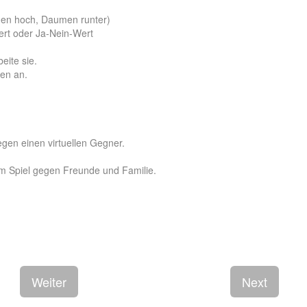
umen hoch, Daumen runter)
ert oder Ja-Nein-Wert
eite sie.
ten an.
egen einen virtuellen Gegner.
um Spiel gegen Freunde und Familie.
Weiter
Next